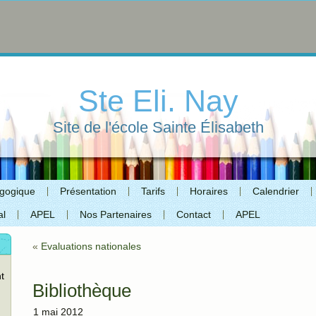
Ste Eli. Nay
Site de l'école Sainte Élisabeth
agogique
Présentation
Tarifs
Horaires
Calendrier
al
APEL
Nos Partenaires
Contact
APEL
«
Evaluations nationales
t
Bibliothèque
1 mai 2012