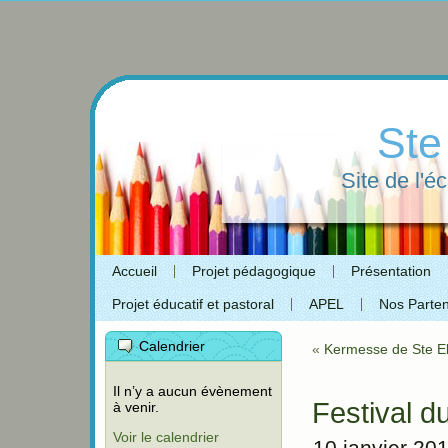
Ste
Site de l'é
Accueil
Projet pédagogique
Présentation
Projet éducatif et pastoral
APEL
Nos Parten
Calendrier
«
Kermesse de Ste El
Il n’y a aucun évènement
Festival d
à venir.
Voir le calendrier
10 janvier 20