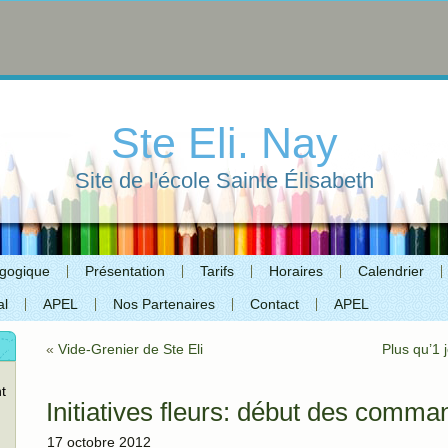
Ste Eli. Nay
Site de l'école Sainte Élisabeth
agogique
Présentation
Tarifs
Horaires
Calendrier
al
APEL
Nos Partenaires
Contact
APEL
«
Vide-Grenier de Ste Eli
Plus qu’1
t
Initiatives fleurs: début des comm
17 octobre 2012