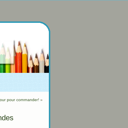
 jour pour commander!
»
andes