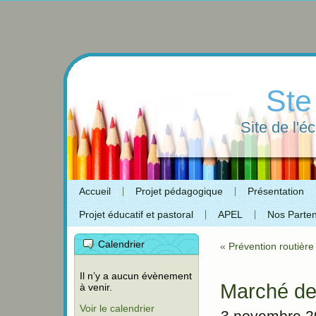
Ste
Site de l'é
Accueil
Projet pédagogique
Présentation
Projet éducatif et pastoral
APEL
Nos Parten
Calendrier
«
Prévention routièr
Il n’y a aucun évènement
Marché de
à venir.
Voir le calendrier
3 novembre 2