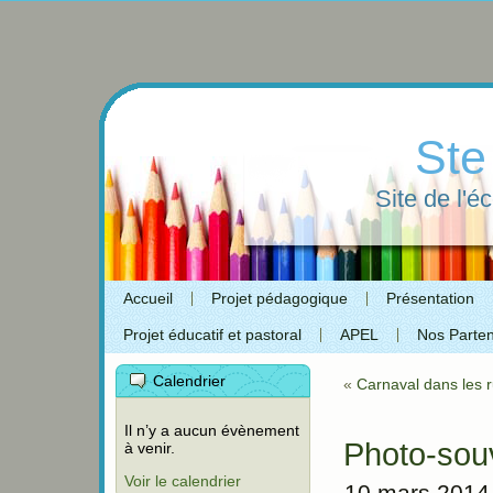
Ste
Site de l'é
Accueil
Projet pédagogique
Présentation
Projet éducatif et pastoral
APEL
Nos Parten
Calendrier
«
Carnaval dans les 
Il n’y a aucun évènement
Photo-souv
à venir.
Voir le calendrier
10 mars 2014