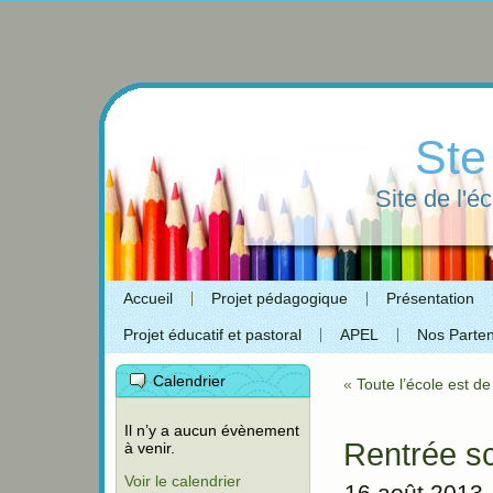
Ste
Site de l'é
Accueil
Projet pédagogique
Présentation
Projet éducatif et pastoral
APEL
Nos Parten
Calendrier
«
Toute l’école est de 
Il n’y a aucun évènement
Rentrée sco
à venir.
Voir le calendrier
16 août 2013