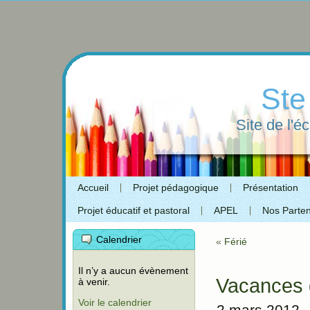
Ste
Site de l'é
Accueil
Projet pédagogique
Présentation
Projet éducatif et pastoral
APEL
Nos Parten
Calendrier
«
Férié
Il n’y a aucun évènement
Vacances 
à venir.
Voir le calendrier
2 mars 2012