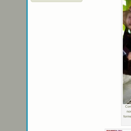
Comm
no
forme