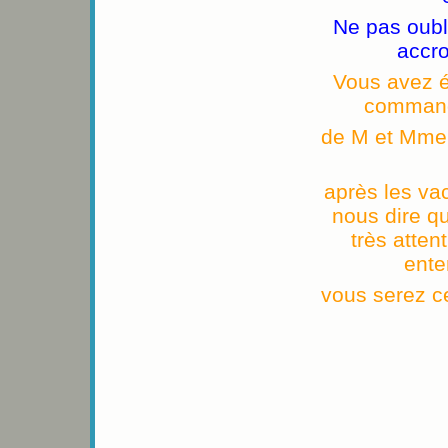
Ne pas oubl
accr
Vous avez ét
commande
de M et Mme
après les va
nous dire qu
très atten
ente
vous serez c