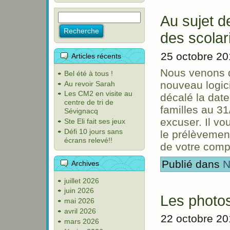
Au sujet 
des scolar
25 octobre 2
Articles récents
Nous venons d’
Bel été à tous !
nouveau logic
Au revoir Sarah
Les CM2 en visite au
décalé la dat
centre de tri de
familles au 31
Sévignacq
excuser. Il vo
Ste Eli fait ses jeux
Défi 10 jours sans
le prélèvemen
écrans relevé!!
de votre comp
Publié dans
N
Archives
juillet 2026
juin 2026
Les photo
mai 2026
avril 2026
22 octobre 2
mars 2026