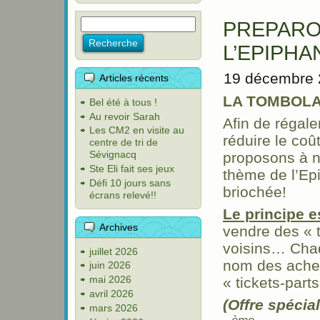
PREPARO
L’EPIPHA
19 décembre 
Articles récents
LA TOMBOLA
Bel été à tous !
Au revoir Sarah
Afin de régale
Les CM2 en visite au
réduire le co
centre de tri de
Sévignacq
proposons à n
Ste Eli fait ses jeux
thème de l’Ep
Défi 10 jours sans
briochée!
écrans relevé!!
Le principe e
Archives
vendre des « t
voisins… Chaq
juillet 2026
nom des achet
juin 2026
mai 2026
« tickets-part
avril 2026
(Offre spécia
mars 2026