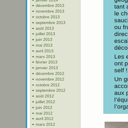
tant 
décembre 2013
novembre 2013
le ch
octobre 2013
sauc
septembre 2013
ou fr
août 2013
dire
juillet 2013
juin 2013
esca
mai 2013
déco
avril 2013
Les 
mars 2013
février 2013
ont p
janvier 2013
self !
décembre 2012
Un g
novembre 2012
octobre 2012
acco
septembre 2012
aux 
août 2012
l’équ
juillet 2012
l’org
juin 2012
mai 2012
avril 2012
mars 2012