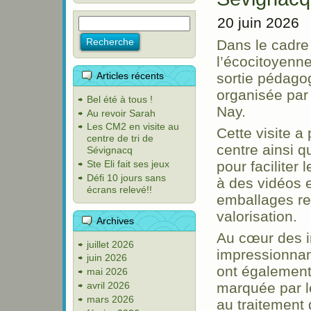
20 juin 2026
Dans le cadre
l’écocitoyenne
Articles récents
sortie pédago
organisée pa
Bel été à tous !
Nay.
Au revoir Sarah
Les CM2 en visite au
Cette visite a
centre de tri de
centre ainsi q
Sévignacq
Ste Eli fait ses jeux
pour faciliter
Défi 10 jours sans
à des vidéos e
écrans relevé!!
emballages rec
valorisation.
Archives
Au cœur des in
juillet 2026
impressionnan
juin 2026
ont également 
mai 2026
avril 2026
marquée par l
mars 2026
au traitement 