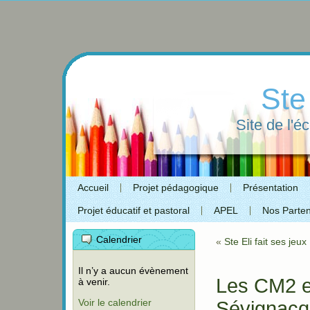
Ste
Site de l'é
Accueil
Projet pédagogique
Présentation
Projet éducatif et pastoral
APEL
Nos Parten
Calendrier
«
Ste Eli fait ses jeux
Il n’y a aucun évènement
Les CM2 en
à venir.
Voir le calendrier
Sévignacq