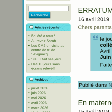
ERRATU
16 avril 2019
Chers parents
Articles récents
Bel été à tous !
le jo
Au revoir Sarah
coll
Les CM2 en visite au
centre de tri de
Avri
Sévignacq
Juin
Ste Eli fait ses jeux
Faite
Défi 10 jours sans
écrans relevé!!
Archives
Publié dans
N
juillet 2026
juin 2026
mai 2026
En matern
avril 2026
mars 2026
15 avril 2019