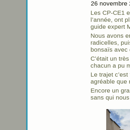
26 novembre 
Les CP-CE1 et
l’année, ont p
guide expert 
Nous avons enl
radicelles, pu
bonsaïs avec d
C’était un tr
chacun a pu me
Le trajet c’es
agréable que
Encore un gr
sans qui nous 