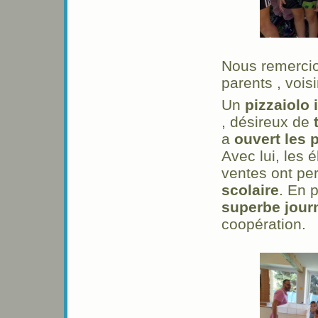
Nous remercion
parents , vois
Un
pizzaiolo
, désireux de
a
ouvert les 
Avec lui, les é
ventes ont pe
scolaire
. En 
superbe jour
coopération.