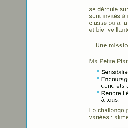
se déroule su
sont invités à
classe ou à l
et bienveillante
Une mission
Ma Petite Plan
Sensibili
Encourage
concrets 
Rendre l’
à tous.​
Le challenge 
variées : alim