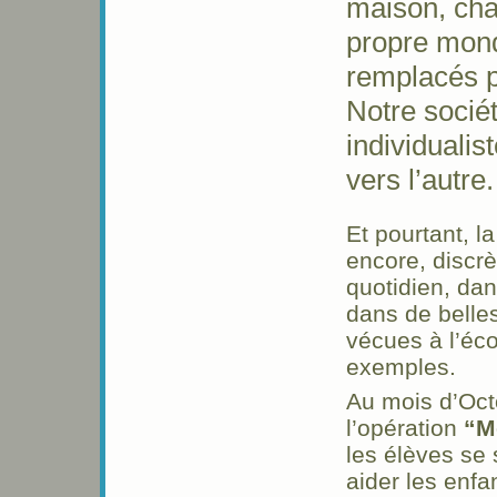
maison, ch
propre mond
remplacés p
Notre sociét
individualis
vers l’autre.
Et pourtant, la
encore, discrè
quotidien, dan
dans de belle
vécues à l’éc
exemples.
Au mois d’Octo
l’opération
“M
les élèves se
aider les enfa