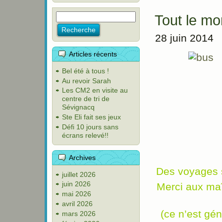
Tout le mo
28 juin 2014
Articles récents
Bel été à tous !
Au revoir Sarah
Les CM2 en visite au
centre de tri de
Sévignacq
Ste Eli fait ses jeux
Défi 10 jours sans
écrans relevé!!
Archives
Des voyages s
juillet 2026
juin 2026
Merci aux maî
mai 2026
avril 2026
(ce n’est gé
mars 2026