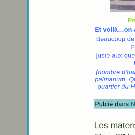
Pe
Et voilà…on 
Beaucoup de 
p
juste aux que
(nombre d’hab
palmarium, Qu
quartier du 
Publié dans
N
Les mater