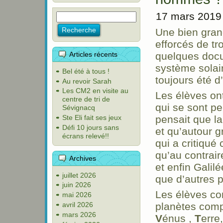
17 mars 2019
Une bien gran
efforcés de tr
Articles récents
quelques docu
système solai
Bel été à tous !
toujours été d’
Au revoir Sarah
Les CM2 en visite au
Les élèves on
centre de tri de
qui se sont p
Sévignacq
Ste Eli fait ses jeux
pensait que la
Défi 10 jours sans
et qu’autour gr
écrans relevé!!
qui a critiqué
qu’au contrair
Archives
et enfin Galilé
juillet 2026
que d’autres p
juin 2026
Les élèves co
mai 2026
avril 2026
planètes comp
mars 2026
V
énus ,
T
erre