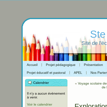
Ste
Site de l'é
Accueil
Projet pédagogique
Présentation
Projet éducatif et pastoral
APEL
Nos Parten
Calendrier
«
Voyage scolaire de
de 
Il n’y a aucun évènement
à venir.
Voir le calendrier
Explorati