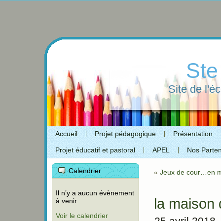
Ste
Site de l'é
Accueil
Projet pédagogique
Présentation
Projet éducatif et pastoral
APEL
Nos Parten
Calendrier
«
Jeux de cour…en m
Il n’y a aucun évènement
la maison 
à venir.
Voir le calendrier
25 avril 2018