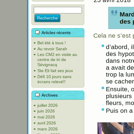
Mard
des 
Articles récents
Cela ne s’est 
Bel été à tous !
d’abord, i
Au revoir Sarah
des hypoth
Les CM2 en visite au
dans notr
centre de tri de
Sévignacq
a avait d
Ste Eli fait ses jeux
trop la lu
Défi 10 jours sans
se cacher
écrans relevé!!
Ensuite, 
plusieurs 
Archives
fleurs, mo
juillet 2026
Puis on a
juin 2026
mai 2026
avril 2026
mars 2026