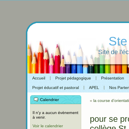
Ste
Site de l'é
Accueil
Projet pédagogique
Présentation
Projet éducatif et pastoral
APEL
Nos Parten
Calendrier
«
la course d’orientat
Il n’y a aucun évènement
pour se pro
à venir.
Voir le calendrier
collège St