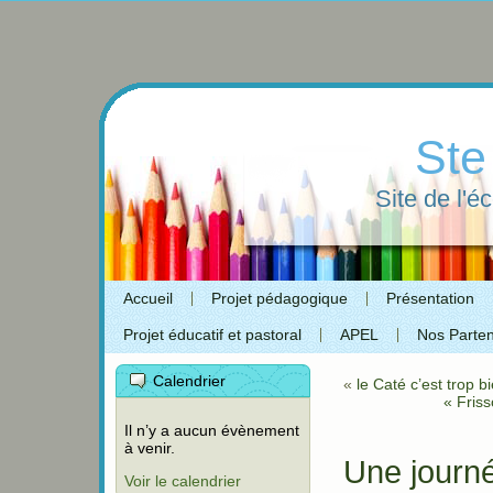
Ste
Site de l'é
Accueil
Projet pédagogique
Présentation
Projet éducatif et pastoral
APEL
Nos Parten
Calendrier
«
le Caté c’est trop b
« Fris
Il n’y a aucun évènement
à venir.
Une journé
Voir le calendrier