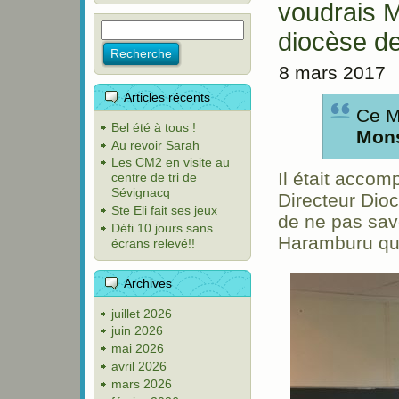
voudrais 
diocèse d
8 mars 2017
Articles récents
Ce M
Bel été à tous !
Mons
Au revoir Sarah
Les CM2 en visite au
Il était acco
centre de tri de
Sévignacq
Directeur Dio
Ste Eli fait ses jeux
de ne pas savo
Défi 10 jours sans
Haramburu qu
écrans relevé!!
Archives
juillet 2026
juin 2026
mai 2026
avril 2026
mars 2026