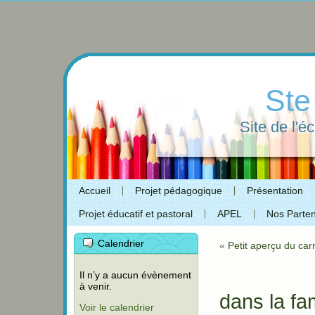
Ste
Site de l'é
Accueil
Projet pédagogique
Présentation
Projet éducatif et pastoral
APEL
Nos Parten
Calendrier
«
Petit aperçu du car
Il n’y a aucun évènement
à venir.
dans la fam
Voir le calendrier