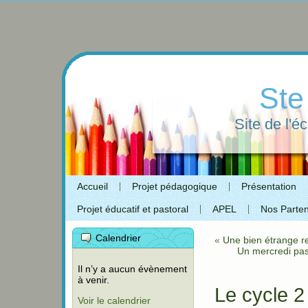
Ste
Site de l'é
Accueil
Projet pédagogique
Présentation
Projet éducatif et pastoral
APEL
Nos Parten
Calendrier
«
Une bien étrange r
Un mercredi pas
Il n’y a aucun évènement
à venir.
Le cycle 2
Voir le calendrier