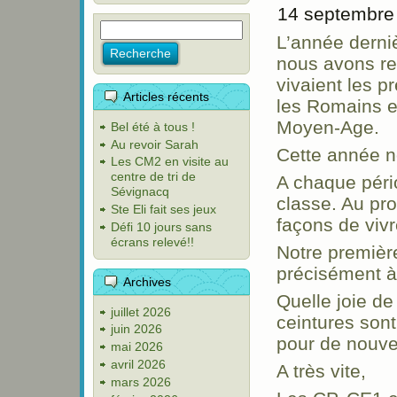
14 septembre
L’année derni
nous avons re
vivaient les 
Articles récents
les Romains e
Moyen-Age.
Bel été à tous !
Au revoir Sarah
Cette année n
Les CM2 en visite au
centre de tri de
A chaque péri
Sévignacq
classe. Au pr
Ste Eli fait ses jeux
façons de viv
Défi 10 jours sans
écrans relevé!!
Notre premiè
précisément 
Archives
Quelle joie de
juillet 2026
ceintures son
juin 2026
pour de nouve
mai 2026
avril 2026
A très vite,
mars 2026