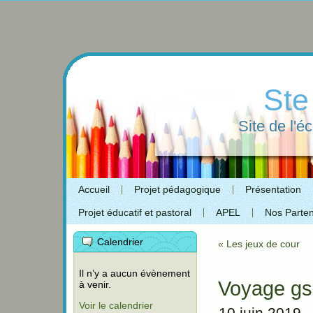
Ste
Site de l'é
Accueil
Projet pédagogique
Présentation
Projet éducatif et pastoral
APEL
Nos Parten
Calendrier
«
Les jeux de cour
Il n’y a aucun évènement
Voyage gs
à venir.
Voir le calendrier
10 juin 2019