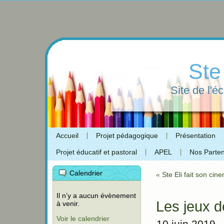
Ste
Site de l'é
Accueil
Projet pédagogique
Présentation
Projet éducatif et pastoral
APEL
Nos Parten
Calendrier
«
Ste Eli fait son cin
Il n’y a aucun évènement
Les jeux d
à venir.
Voir le calendrier
10 juin 2019