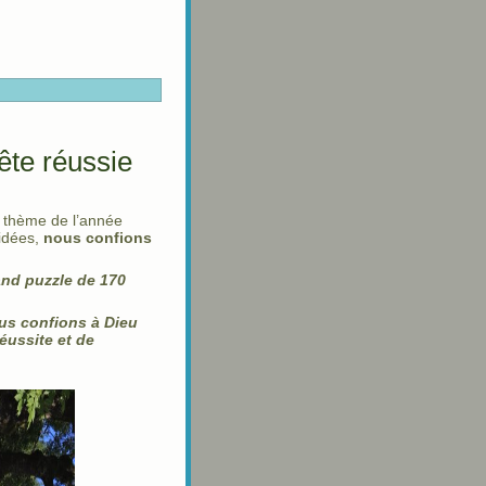
ête réussie
u thème de l’année
 idées,
nous confions
and puzzle de 170
ous confions à Dieu
réussite et de