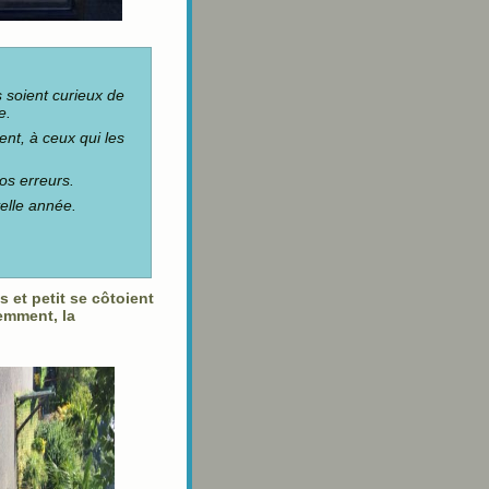
 soient curieux de
e.
nt, à ceux qui les
os erreurs.
elle année.
 et petit se côtoient
emment, la