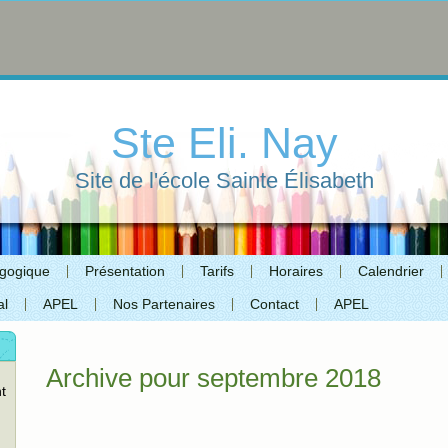
Ste Eli. Nay
Site de l'école Sainte Élisabeth
agogique
Présentation
Tarifs
Horaires
Calendrier
al
APEL
Nos Partenaires
Contact
APEL
Archive pour septembre 2018
t