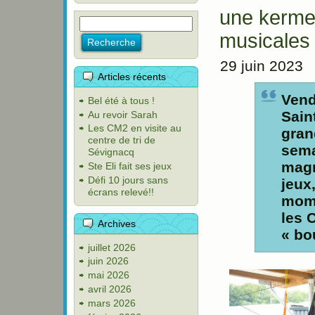
une kerme
musicales
29 juin 2023
Articles récents
Vend
Bel été à tous !
Sain
Au revoir Sarah
Les CM2 en visite au
gran
centre de tri de
sema
Sévignacq
magn
Ste Eli fait ses jeux
Défi 10 jours sans
jeux
écrans relevé!!
mome
les 
Archives
« bo
juillet 2026
juin 2026
mai 2026
avril 2026
mars 2026