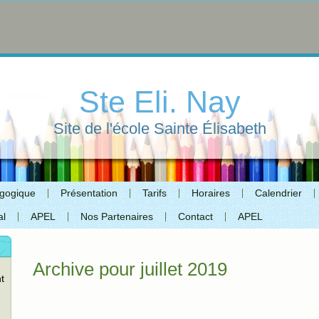
Ste Eli. Nay
Site de l'école Sainte Élisabeth
agogique
Présentation
Tarifs
Horaires
Calendrier
al
APEL
Nos Partenaires
Contact
APEL
Archive pour juillet 2019
t