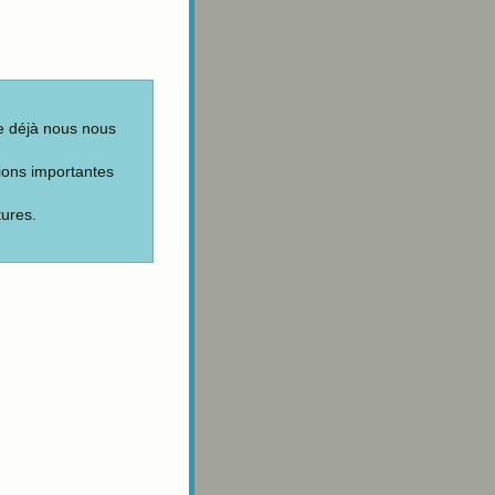
e déjà nous nous
tions importantes
tures.