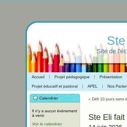
Ste
Site de l'é
Accueil
Projet pédagogique
Présentation
Projet éducatif et pastoral
APEL
Nos Parten
Calendrier
«
Défi 10 jours sans 
Il n’y a aucun évènement
Ste Eli fai
à venir.
Voir le calendrier
14 juin 2026