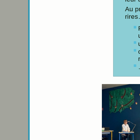
Au p
rire