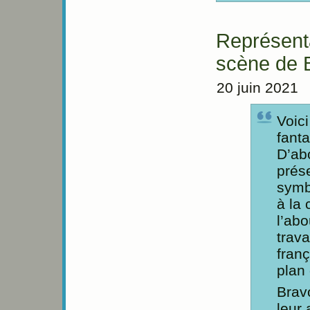
Représenta
scène de 
20 juin 2021
Voic
fanta
D’ab
prés
symb
à la 
l’abo
trav
franç
plan
Brav
leur 