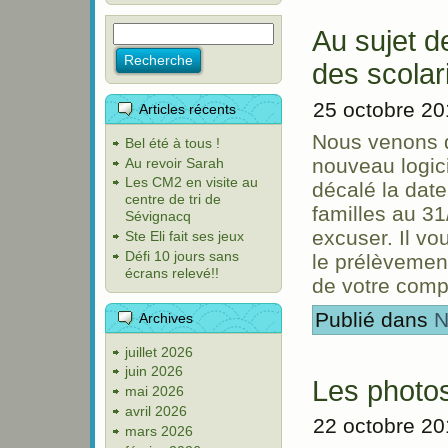
Au sujet 
des scolar
25 octobre 2
Articles récents
Nous venons d’
Bel été à tous !
nouveau logic
Au revoir Sarah
Les CM2 en visite au
décalé la dat
centre de tri de
familles au 31
Sévignacq
excuser. Il vo
Ste Eli fait ses jeux
Défi 10 jours sans
le prélèvemen
écrans relevé!!
de votre comp
Publié dans
N
Archives
juillet 2026
juin 2026
Les photo
mai 2026
avril 2026
22 octobre 2
mars 2026