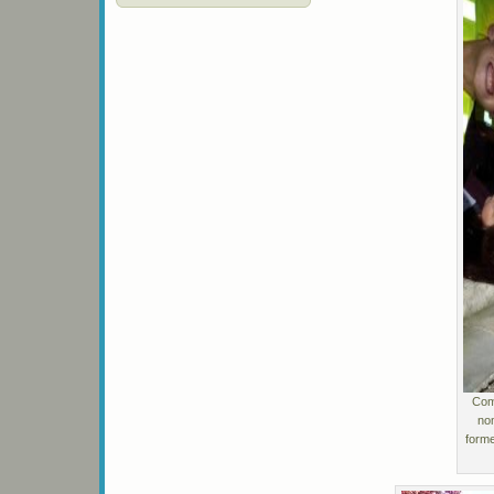
Comm
no
forme