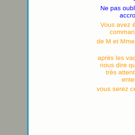
Ne pas oubl
accr
Vous avez ét
commande
de M et Mme
après les va
nous dire qu
très atten
ente
vous serez c