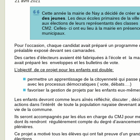
21 avril 2021
Cette année la mairie de Nay a décidé de créer
u
des jeunes
. Les deux écoles primaires de la vill
aux élections de leurs représentants des class
CM2. Celles- ci ont eu lieu à la mairie en présenc
municipaux.
Pour l’occasion, chaque candidat avait préparé un programme 
préalable exposé devant ses camarades.
Des cartes d’électeurs avaient été fabriquées à l’école et la ma
avait préparé les enveloppes et les bulletins de vote.
L’objectif de ce projet pour les enfants est double:
permettre un apprentissage de la citoyenneté qui passe p
avec les processus démocratiques ( vote, débats….)
favoriser la gestion de projets par les enfants eux-même
Les enfants devront comme leurs aînés réfléchir, discuter , déc
actions dans l’intérêt de toute la population nayaise devenant a
vie de la commune.
Ils seront accompagnés par les élus en charge du CMJ pour me
dont ils rendront régulièrement compte du degré d’avancemen
plénières.
Ce projet a motivé tous les élèves qui ont fait preuve d’un gran
élections.