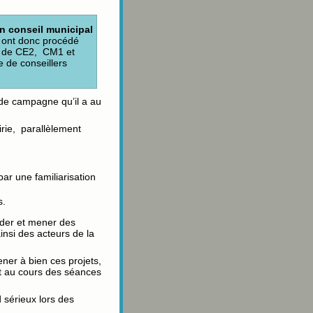
n conseil municipal
e ont donc procédé
es de CE2, CM1 et
e de conseillers
de campagne qu’il a au
irie, parallèlement
ar une familiarisation
s.
ider et mener des
insi des acteurs de la
ner à bien ces projets,
t au cours des séances
d sérieux lors des