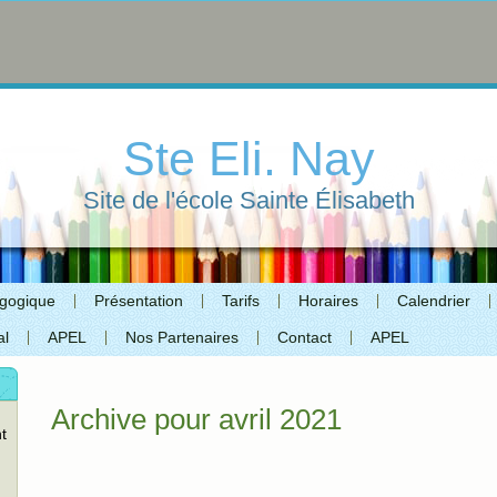
Ste Eli. Nay
Site de l'école Sainte Élisabeth
agogique
Présentation
Tarifs
Horaires
Calendrier
al
APEL
Nos Partenaires
Contact
APEL
Archive pour avril 2021
t