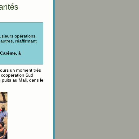
arités
sieurs opérations,
autres, réaffirmant
 Carême, à
oujours un moment très
« coopération Sud
puits au Mali, dans le