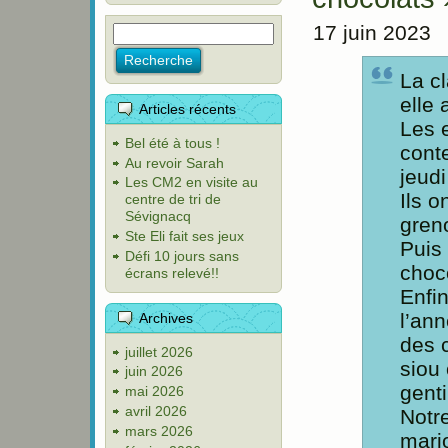
17 juin 2023
La cl
elle
Articles récents
Les 
Bel été à tous !
conte
Au revoir Sarah
jeudi
Les CM2 en visite au
Ils 
centre de tri de
Sévignacq
greno
Ste Eli fait ses jeux
Puis 
Défi 10 jours sans
choc
écrans relevé!!
Enfi
l’ann
Archives
des 
juillet 2026
siou 
juin 2026
genti
mai 2026
avril 2026
Notr
mars 2026
mari