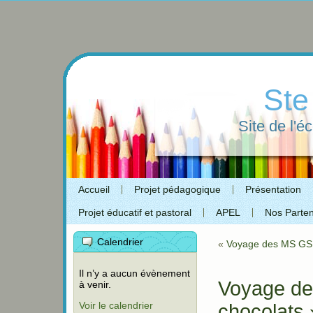
Ste
Site de l'é
Accueil
Projet pédagogique
Présentation
Projet éducatif et pastoral
APEL
Nos Parten
Calendrier
«
Voyage des MS GS
Il n’y a aucun évènement
Voyage de
à venir.
Voir le calendrier
chocolats