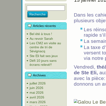
Dans les cahie
plusieurs obje
Articles récents
Les réins
Bel été à tous !
rapide s’il
Au revoir Sarah
La semain
Les CM2 en visite au
La taxe d
centre de tri de
Sévignacq
versent t
Ste Eli fait ses jeux
via notre
Défi 10 jours sans
écrans relevé!!
Vendredi,
théâ
de Ste Eli,
aux
Archives
avec la pièce
donnons un av
juillet 2026
juin 2026
mai 2026
avril 2026
mars 2026