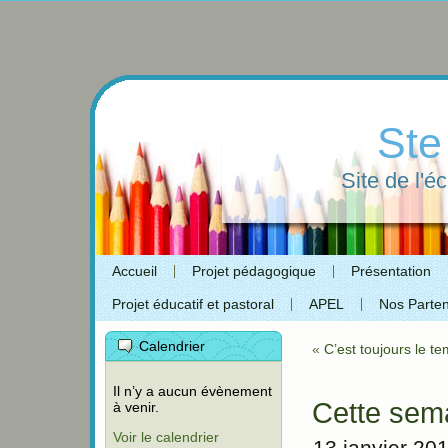
Ste
Site de l'é
Accueil
Projet pédagogique
Présentation
Projet éducatif et pastoral
APEL
Nos Parten
Calendrier
«
C’est toujours le t
Il n’y a aucun évènement
Cette sema
à venir.
Voir le calendrier
13 janvier 20