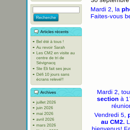
Mardi 2, la
ph
Faites-vous be
Articles récents
Bel été à tous !
Au revoir Sarah
Les CM2 en visite au
centre de tri de
Sévignacq
Ste Eli fait ses jeux
Défi 10 jours sans
écrans relevé!!
Mardi 2, tou
Archives
section
à 17
juillet 2026
réunio
juin 2026
mai 2026
Vendredi 5,
avril 2026
au CM2.
L
mars 2026
bienvenus! Fa