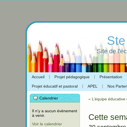
Ste
Site de l'é
Accueil
Projet pédagogique
Présentation
Projet éducatif et pastoral
APEL
Nos Parten
Calendrier
«
L’équipe éducative 
Il n’y a aucun évènement
Cette sema
à venir.
Voir le calendrier
30 septembre