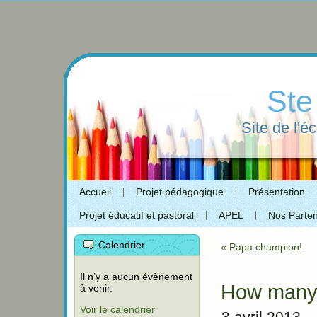
Ste
Site de l'é
Accueil
Projet pédagogique
Présentation
Projet éducatif et pastoral
APEL
Nos Parten
Calendrier
«
Papa champion!
Il n’y a aucun évènement
How many
à venir.
Voir le calendrier
3 avril 2013