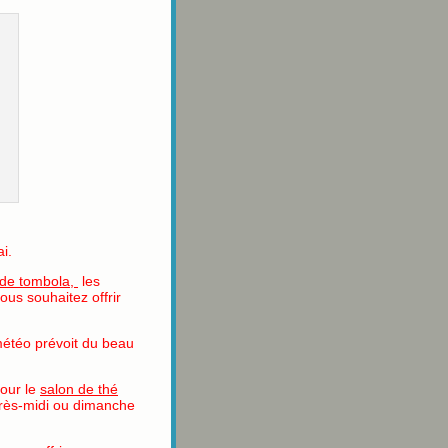
ai.
 de tombola,
les
us souhaitez offrir
météo prévoit du beau
pour le
salon de thé
près-midi ou dimanche