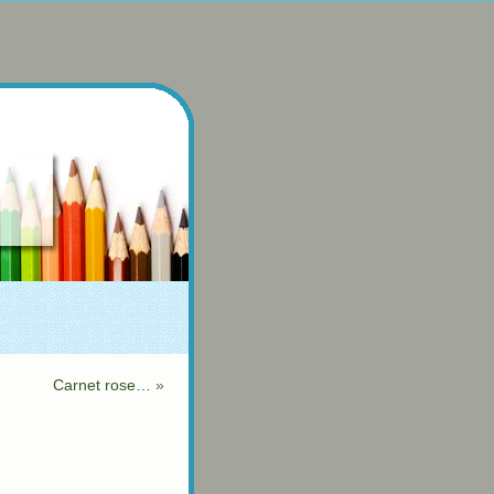
Carnet rose…
»