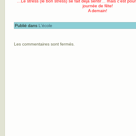
…Le stress (le bon stress) se fait déjà sentir… mais c’est pour
journée de fête!
A demain!
Publié dans
L'école
Les commentaires sont fermés.