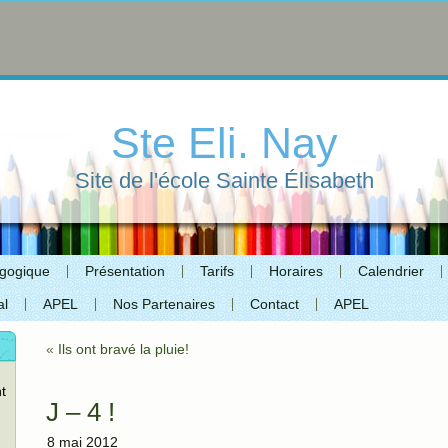
Ste Eli. Nay
Site de l'école Sainte Élisabeth
agogique
Présentation
Tarifs
Horaires
Calendrier
al
APEL
Nos Partenaires
Contact
APEL
«
Ils ont bravé la pluie!
t
J – 4 !
8 mai 2012