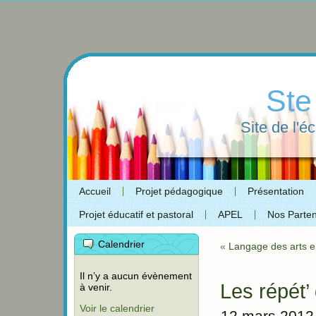
Ste
Site de l'é
Accueil
Projet pédagogique
Présentation
Projet éducatif et pastoral
APEL
Nos Parten
Calendrier
«
Langage des arts 
Il n’y a aucun évènement
Les répét
à venir.
Voir le calendrier
12 mars 2012