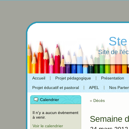
Ste
Site de l'é
Accueil
Projet pédagogique
Présentation
Projet éducatif et pastoral
APEL
Nos Parten
Calendrier
«
Décès
Il n’y a aucun évènement
Semaine d
à venir.
Voir le calendrier
24 mars 2012