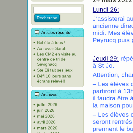
Lundi 26:
J’assisterai 
ancienne direc
midi. Mes élèv
Articles récents
Peyrucq puis p
Bel été à tous !
Au revoir Sarah
Les CM2 en visite au
Jeudi 29:
répé
centre de tri de
Sévignacq
à St Jo.
Ste Eli fait ses jeux
Attention, ch
Défi 10 jours sans
écrans relevé!!
– Les élèves 
partiront à 1
Archives
il faudra être
la maison pour
juillet 2026
juin 2026
– Les élèves 
mai 2026
seront rentré
avril 2026
prennent le bu
mars 2026