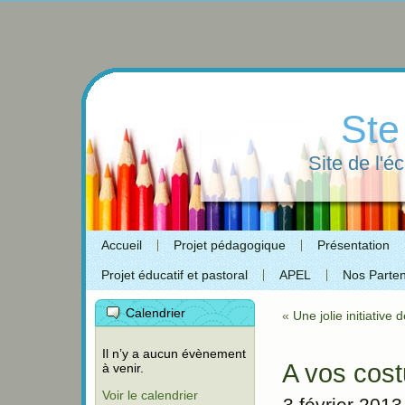
Ste
Site de l'é
Accueil
Projet pédagogique
Présentation
Projet éducatif et pastoral
APEL
Nos Parten
Calendrier
«
Une jolie initiative
Il n’y a aucun évènement
A vos cos
à venir.
Voir le calendrier
3 février 2013