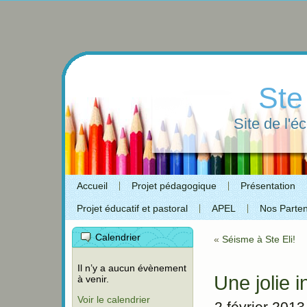
Ste
Site de l'é
Accueil
Projet pédagogique
Présentation
Projet éducatif et pastoral
APEL
Nos Parten
Calendrier
«
Séisme à Ste Eli!
Il n’y a aucun évènement
Une jolie 
à venir.
Voir le calendrier
2 février 2013