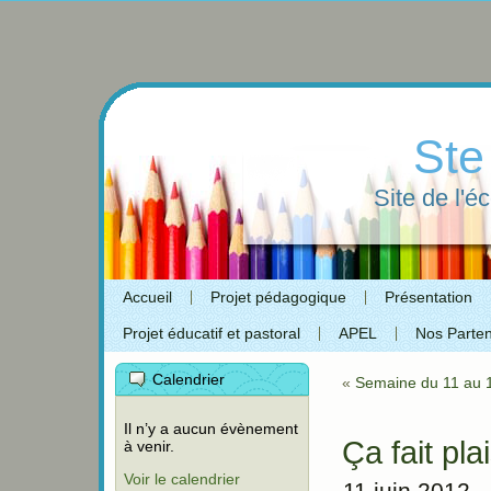
Ste
Site de l'é
Accueil
Projet pédagogique
Présentation
Projet éducatif et pastoral
APEL
Nos Parten
Calendrier
«
Semaine du 11 au 1
Il n’y a aucun évènement
Ça fait pla
à venir.
Voir le calendrier
11 juin 2012