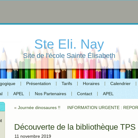
Ste Eli. Nay
Site de l'école Sainte Élisabeth
agogique
Présentation
Tarifs
Horaires
Calendrier
al
APEL
Nos Partenaires
Contact
APEL
«
Journée dinosaures !!
INFORMATION URGENTE : REPO
t
Découverte de la bibliothèque TP
11 novembre 2019