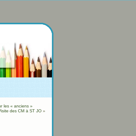
r les « anciens »
 Visite des CM à ST JO
»