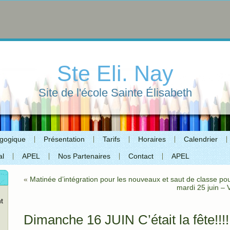
Ste Eli. Nay
Site de l'école Sainte Élisabeth
agogique
Présentation
Tarifs
Horaires
Calendrier
al
APEL
Nos Partenaires
Contact
APEL
«
Matinée d’intégration pour les nouveaux et saut de classe pou
mardi 25 juin –
t
Dimanche 16 JUIN C’était la fête!!!!