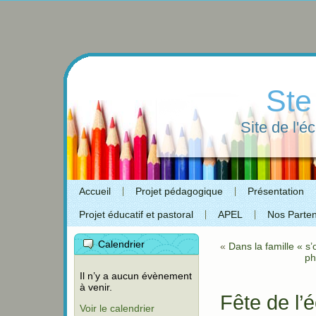
Ste
Site de l'é
Accueil
Projet pédagogique
Présentation
Projet éducatif et pastoral
APEL
Nos Parten
Calendrier
«
Dans la famille « s
ph
Il n’y a aucun évènement
à venir.
Fête de l’é
Voir le calendrier