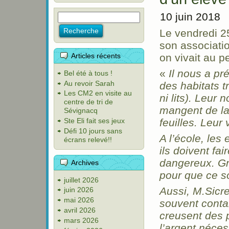
10 juin 2018
Le vendredi 2
son associati
Articles récents
on vivait au 
«
Il nous a pr
Bel été à tous !
Au revoir Sarah
des habitats t
Les CM2 en visite au
ni lits). Leur 
centre de tri de
mangent de la 
Sévignacq
Ste Eli fait ses jeux
feuilles. Leur 
Défi 10 jours sans
A l’école, les
écrans relevé!!
ils doivent fa
dangereux. Grâ
Archives
pour que ce so
juillet 2026
Aussi, M.Sicre
juin 2026
mai 2026
souvent contam
avril 2026
creusent des p
mars 2026
l’argent néces