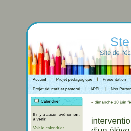
Ste
Site de l'é
Accueil
Projet pédagogique
Présentation
Projet éducatif et pastoral
APEL
Nos Parten
Calendrier
«
dimanche 10 juin fê
Il n’y a aucun évènement
interventio
à venir.
Voir le calendrier
d’un élève