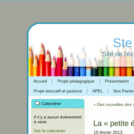
Ste
Site de l'é
Accueil
Projet pédagogique
Présentation
Projet éducatif et pastoral
APEL
Nos Parten
Calendrier
«
Des nouvelles des «
Il n’y a aucun évènement
La « petite 
à venir.
Voir le calendrier
15 février 2013