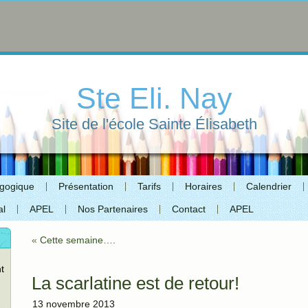
Ste Eli. Nay
Site de l'école Sainte Élisabeth
agogique
Présentation
Tarifs
Horaires
Calendrier
al
APEL
Nos Partenaires
Contact
APEL
«
Cette semaine….
t
La scarlatine est de retour!
13 novembre 2013