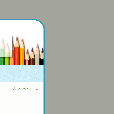
Aujourd’hui…
»