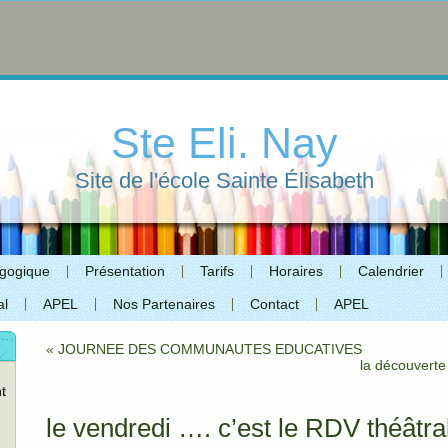
Ste Eli. Nay
Site de l'école Sainte Élisabeth
agogique
Présentation
Tarifs
Horaires
Calendrier
al
APEL
Nos Partenaires
Contact
APEL
«
JOURNEE DES COMMUNAUTES EDUCATIVES
la découverte
t
le vendredi …. c’est le RDV théâtra