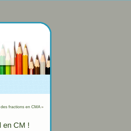
 des fractions en CMA
»
l en CM !