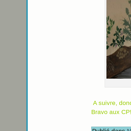
A suivre, don
Bravo aux CP
Publié dans
N