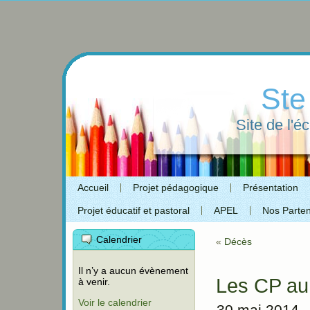
Ste
Site de l'é
Accueil
Projet pédagogique
Présentation
Projet éducatif et pastoral
APEL
Nos Parten
Calendrier
«
Décès
Il n’y a aucun évènement
Les CP au 
à venir.
Voir le calendrier
30 mai 2014