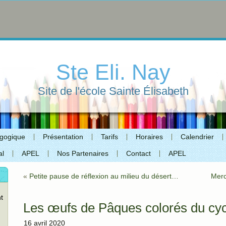
Ste Eli. Nay
Site de l'école Sainte Élisabeth
agogique
Présentation
Tarifs
Horaires
Calendrier
al
APEL
Nos Partenaires
Contact
APEL
«
Petite pause de réflexion au milieu du désert…
Merc
t
Les œufs de Pâques colorés du cyc
16 avril 2020