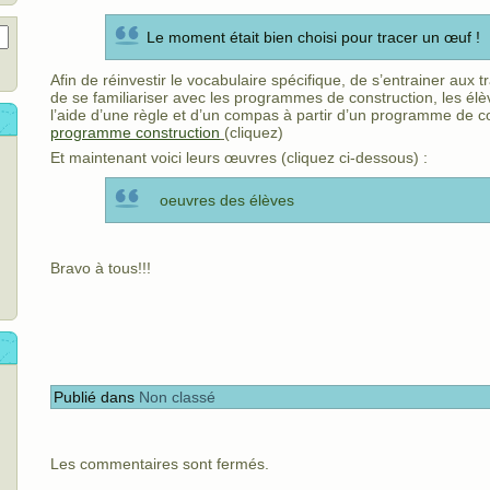
Le moment était bien choisi pour tracer un œuf !
Afin de réinvestir le vocabulaire spécifique, de s’entrainer aux 
de se familiariser avec les programmes de construction, les élè
l’aide d’une règle et d’un compas à partir d’un programme de co
programme construction
(cliquez)
Et maintenant voici leurs œuvres (cliquez ci-dessous) :
oeuvres des élèves
Bravo à tous!!!
Publié dans
Non classé
Les commentaires sont fermés.