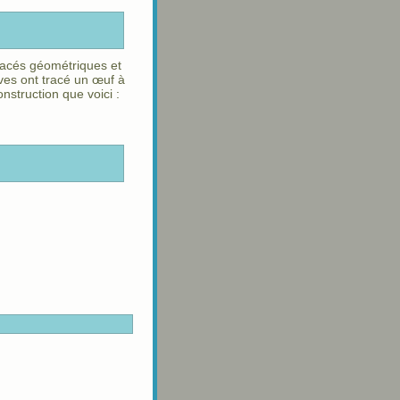
tracés géométriques et
ves ont tracé un œuf à
nstruction que voici :