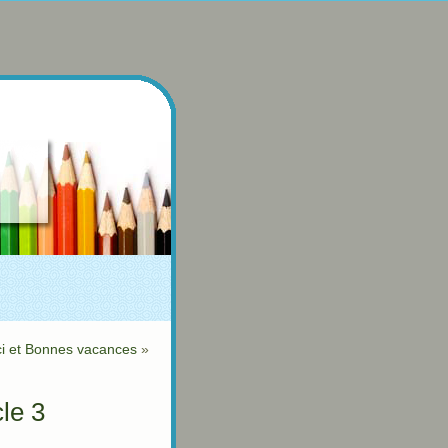
i et Bonnes vacances
»
le 3