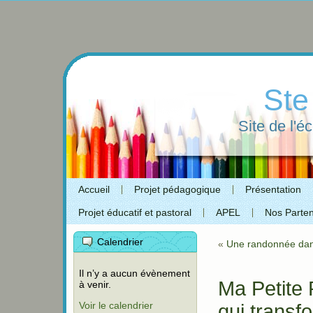
Ste
Site de l'é
Accueil
Projet pédagogique
Présentation
Projet éducatif et pastoral
APEL
Nos Parten
Calendrier
«
Une randonnée dans
Il n’y a aucun évènement
Ma Petite 
à venir.
Voir le calendrier
qui transf