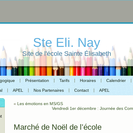
Ste Eli. Nay
Site de l'école Sainte Élisabeth
agogique
Présentation
Tarifs
Horaires
Calendrier
al
APEL
Nos Partenaires
Contact
APEL
«
Les émotions en MS/GS
Vendredi 1er décembre : Journée des Co
t
Marché de Noël de l’école