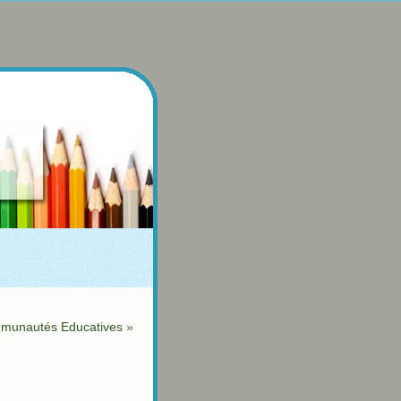
mmunautés Educatives
»