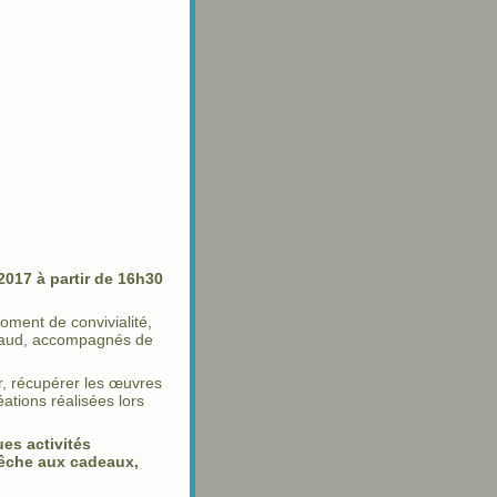
2017 à partir de 16h30
oment de convivialité,
chaud, accompagnés de
r, récupérer les œuvres
éations réalisées lors
es activités
pêche aux cadeaux,